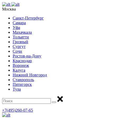
Москва
Санкт-Петербург
Самара
Уфа
Махачкала
Тольятти
Грозный
Сургут
Сочи
Ростов-на-Дону
Краснодар
Воронеж
Калуга
Нижний Новгород
Ставрополь
Пятигорск
Тула
+7(495)260-07-65