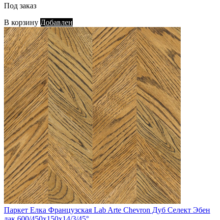
Под заказ
В корзину
Добавлен
Паркет Елка Французская Lab Arte Chevron Дуб Селект Эбен
лак 600/450х150х14/3/45°