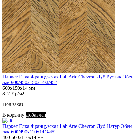
Паркет Елка Французская Lab Arte Chevron Дуб Рустик Эбен
лак 600/450х150х14/3/45°
600х150х14 мм
8 517 р/м2
Под заказ
В корзину
Добавлен
Паркет Елка Французская Lab Arte Chevron Дуб Натур Эбен
лак 600/490х110х14/3/45°
490-600х110х14 мм