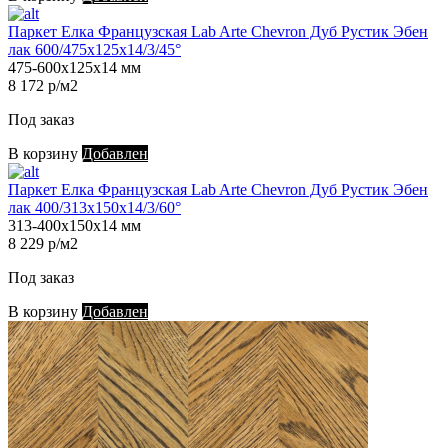
Паркет Елка Французская Lab Arte Chevron Дуб Рустик Эбен
лак 600/475х125х14/3/45°
475-600х125х14 мм
8 172 р/м2
Под заказ
В корзину
Добавлен
Паркет Елка Французская Lab Arte Chevron Дуб Рустик Эбен
лак 400/313х150х14/3/60°
313-400х150х14 мм
8 229 р/м2
Под заказ
В корзину
Добавлен