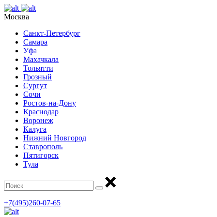
Москва
Санкт-Петербург
Самара
Уфа
Махачкала
Тольятти
Грозный
Сургут
Сочи
Ростов-на-Дону
Краснодар
Воронеж
Калуга
Нижний Новгород
Ставрополь
Пятигорск
Тула
+7(495)260-07-65