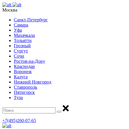
Москва
Санкт-Петербург
Самара
Уфа
Махачкала
Тольятти
Грозный
Сургут
Сочи
Ростов-на-Дону
Краснодар
Воронеж
Калуга
Нижний Новгород
Ставрополь
Пятигорск
Тула
+7(495)260-07-65