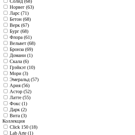
Солид (
68
)
Норвег (
63
)
Ларс (
71
)
Бетон (
68
)
Верк (
67
)
Бург (
68
)
Флора (
61
)
Вельвет (
68
)
Бронза (
69
)
Домани (
1
)
Скала (
6
)
Грэйкэт (
10
)
Мори (
3
)
Эмеральд (
57
)
Ария (
56
)
Астор (
52
)
Латте (
55
)
Фокс (
1
)
Дарк (
2
)
Вита (
3
)
Коллекция
Click 150 (
18
)
Lab Arte (
1
)