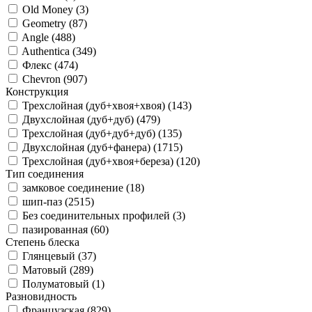
Old Money (
3
)
Geometry (
87
)
Angle (
488
)
Authentica (
349
)
Флекс (
474
)
Chevron (
907
)
Конструкция
Трехслойная (дуб+хвоя+хвоя) (
143
)
Двухслойная (дуб+дуб) (
479
)
Трехслойная (дуб+дуб+дуб) (
135
)
Двухслойная (дуб+фанера) (
1715
)
Трехслойная (дуб+хвоя+береза) (
120
)
Тип соединения
замковое соединение (
18
)
шип-паз (
2515
)
Без соединительных профилей (
3
)
пазированная (
60
)
Степень блеска
Глянцевый (
37
)
Матовый (
289
)
Полуматовый (
1
)
Разновидность
Французская (
829
)