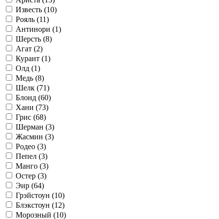
Известь (
10
)
Рояль (
11
)
Антинори (
1
)
Шерсть (
8
)
Агат (
2
)
Курант (
1
)
Олд (
1
)
Медь (
8
)
Шелк (
71
)
Блонд (
60
)
Хани (
73
)
Грис (
68
)
Шерман (
3
)
Жасмин (
3
)
Родео (
3
)
Пепел (
3
)
Манго (
3
)
Остер (
3
)
Эир (
64
)
Грэйстоун (
10
)
Блэкстоун (
12
)
Морозный (
10
)