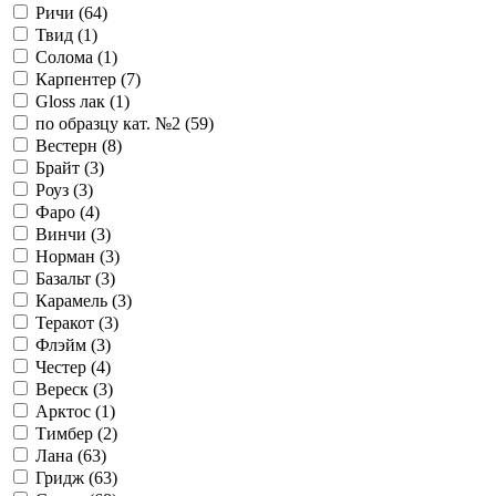
Ричи (
64
)
Твид (
1
)
Солома (
1
)
Карпентер (
7
)
Gloss лак (
1
)
по образцу кат. №2 (
59
)
Вестерн (
8
)
Брайт (
3
)
Роуз (
3
)
Фаро (
4
)
Винчи (
3
)
Норман (
3
)
Базальт (
3
)
Карамель (
3
)
Теракот (
3
)
Флэйм (
3
)
Честер (
4
)
Вереск (
3
)
Арктос (
1
)
Тимбер (
2
)
Лана (
63
)
Гридж (
63
)