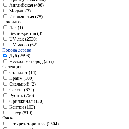
Английская (
488
)
Модуль (
3
)
Итальянская (
78
)
Покрытие
Лак (
1
)
Без покрытия (
3
)
UV лак (
2530
)
UV масло (
62
)
Порода дерева
Дуб (
2596
)
Несколько пород (
255
)
Селекция
Стандарт (
14
)
Прайм (
100
)
Скальный (
2
)
Селект (
672
)
Рустик (
756
)
Ориджинал (
120
)
Кантри (
103
)
Натур (
819
)
Фаска
четырехсторонняя (
2504
)