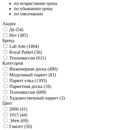
по возрастанию цены
по убыванию цены
по умолчанию
Акция
Да (
54
)
Нет (
385
)
Бренд
Lab Arte (
1804
)
Royal Parket (
56
)
Техномассив (
611
)
Категория
Инженерная доска (
490
)
Модульный паркет (
81
)
Паркет елка (
1395
)
Паркетная доска (
18
)
Техномассив (
609
)
Художественный паркет (
3
)
Цвет
2006 (
41
)
1015 (
44
)
Эбен (
69
)
Гамлет (
50
)