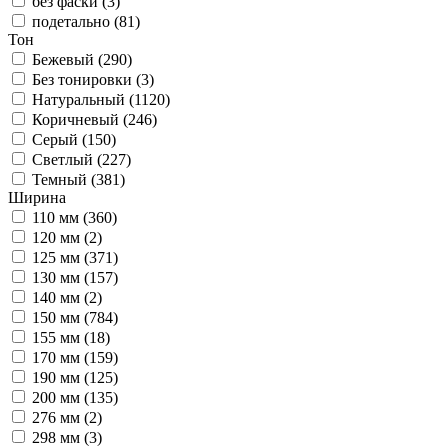
без фаски (
3
)
подетально (
81
)
Тон
Бежевый (
290
)
Без тонировки (
3
)
Натуральный (
1120
)
Коричневый (
246
)
Серый (
150
)
Светлый (
227
)
Темный (
381
)
Ширина
110 мм (
360
)
120 мм (
2
)
125 мм (
371
)
130 мм (
157
)
140 мм (
2
)
150 мм (
784
)
155 мм (
18
)
170 мм (
159
)
190 мм (
125
)
200 мм (
135
)
276 мм (
2
)
298 мм (
3
)