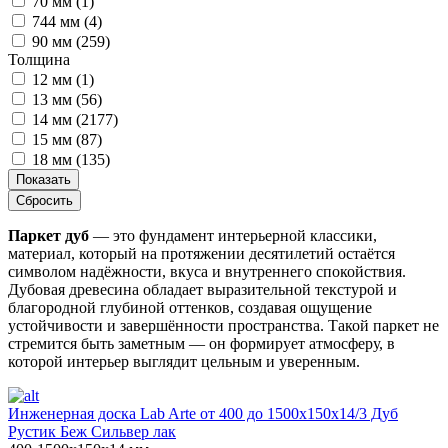
70 мм (
1
)
744 мм (
4
)
90 мм (
259
)
Толщина
12 мм (
1
)
13 мм (
56
)
14 мм (
2177
)
15 мм (
87
)
18 мм (
135
)
Показать
Сбросить
Паркет дуб
— это фундамент интерьерной классики,
материал, который на протяжении десятилетий остаётся
символом надёжности, вкуса и внутреннего спокойствия.
Дубовая древесина обладает выразительной текстурой и
благородной глубиной оттенков, создавая ощущение
устойчивости и завершённости пространства. Такой паркет не
стремится быть заметным — он формирует атмосферу, в
которой интерьер выглядит цельным и уверенным.
Инженерная доска Lab Arte от 400 до 1500х150х14/3 Дуб
Рустик Беж Сильвер лак