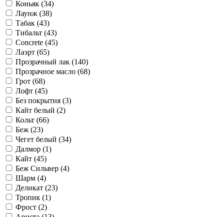
Коньяк (
34
)
Лаунж (
38
)
Табак (
43
)
Тибальт (
43
)
Concrete (
45
)
Лаэрт (
65
)
Прозрачный лак (
140
)
Прозрачное масло (
68
)
Грот (
68
)
Лофт (
45
)
Без покрытия (
3
)
Кайт белый (
2
)
Кольт (
66
)
Беж (
23
)
Чегет белый (
34
)
Далмор (
1
)
Кайт (
45
)
Беж Сильвер (
4
)
Шарм (
4
)
Деликат (
23
)
Тропик (
1
)
Фрост (
2
)
Ариста (
13
)