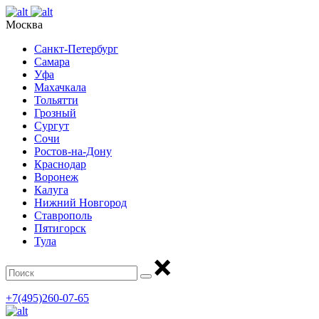
Москва
Санкт-Петербург
Самара
Уфа
Махачкала
Тольятти
Грозный
Сургут
Сочи
Ростов-на-Дону
Краснодар
Воронеж
Калуга
Нижний Новгород
Ставрополь
Пятигорск
Тула
+7(495)260-07-65