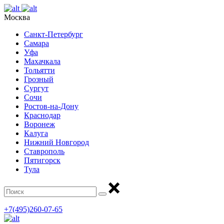
Москва
Санкт-Петербург
Самара
Уфа
Махачкала
Тольятти
Грозный
Сургут
Сочи
Ростов-на-Дону
Краснодар
Воронеж
Калуга
Нижний Новгород
Ставрополь
Пятигорск
Тула
+7(495)260-07-65