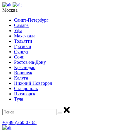
Москва
Санкт-Петербург
Самара
Уфа
Махачкала
Тольятти
Грозный
Сургут
Сочи
Ростов-на-Дону
Краснодар
Воронеж
Калуга
Нижний Новгород
Ставрополь
Пятигорск
Тула
+7(495)260-07-65