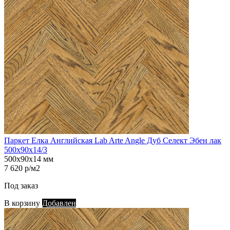
Паркет Елка Английская Lab Arte Angle Дуб Селект Эбен лак
500х90х14/3
500х90х14 мм
7 620 р/м2
Под заказ
В корзину
Добавлен