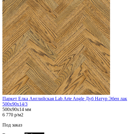
Паркет Елка Английская Lab Arte Angle Дуб Натур Эбен лак
500х90х14/3
500х90х14 мм
6 770 р/м2
Под заказ