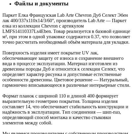
Файлы и документы
Паркет Елка Французская Lab Arte Chevron Дуб Селект Эбен
лак 400/337х110х14/3/60°, производитель Lab Arte — Паркет
елка из коллекции Chevron с артикулом
LMFS14110337Ls4Eben. Товар реализуется в базовой единице
м², при этом в одной упаковке содержится 0.37, что позволяет
точно рассчитать необходимый объём материала для укладки.
Поверхность изделия имеет покрытие UV лак,
обеспечивающее защиту от износа и сохранение внешнего
вида в процессе эксплуатации. Материал изготовлен из
древесины породы Дуб и относится к селекции Селект, что
определяет характер рисунка и допустимые естественные
особенности древесины. Цветовое решение — Натуральный,
гармонично вписывающееся в различные интерьерные стили.
Формат планок с шириной 110 и длиной 400 формирует
выразительную геометрию покрытия. Толщина изделия
составляет 14, что обеспечивает стабильность конструкции и
надёжность в эксплуатации. Тип соединения — шип-паз,
определяющий способ монтажа и качество стыковки
элементов между собой.
Мы являемся производителем с собственным производством