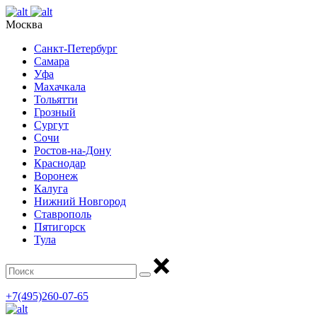
Москва
Санкт-Петербург
Самара
Уфа
Махачкала
Тольятти
Грозный
Сургут
Сочи
Ростов-на-Дону
Краснодар
Воронеж
Калуга
Нижний Новгород
Ставрополь
Пятигорск
Тула
+7(495)260-07-65