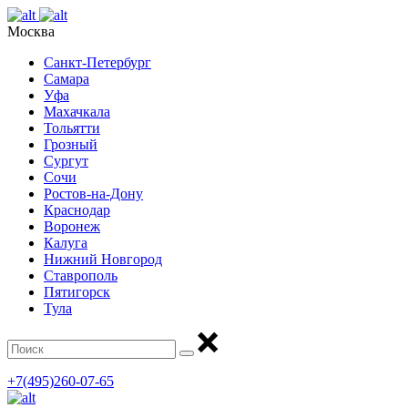
Москва
Санкт-Петербург
Самара
Уфа
Махачкала
Тольятти
Грозный
Сургут
Сочи
Ростов-на-Дону
Краснодар
Воронеж
Калуга
Нижний Новгород
Ставрополь
Пятигорск
Тула
+7(495)260-07-65