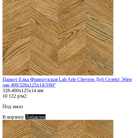
Паркет Елка Французская Lab Arte Chevron Дуб Селект Эбен
лак 400/328х125х14/3/60°
328-400х125х14 мм
10 122 р/м2
Под заказ
В корзину
Добавлен