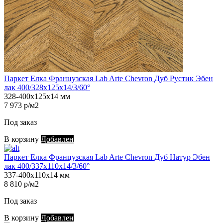
Паркет Елка Французская Lab Arte Chevron Дуб Рустик Эбен
лак 400/328х125х14/3/60°
328-400х125х14 мм
7 973 р/м2
Под заказ
В корзину
Добавлен
Паркет Елка Французская Lab Arte Chevron Дуб Натур Эбен
лак 400/337х110х14/3/60°
337-400х110х14 мм
8 810 р/м2
Под заказ
В корзину
Добавлен