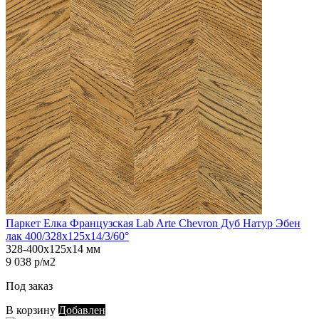
Паркет Елка Французская Lab Arte Chevron Дуб Натур Эбен
лак 400/328х125х14/3/60°
328-400х125х14 мм
9 038 р/м2
Под заказ
В корзину
Добавлен