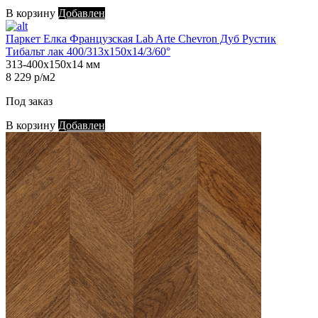
В корзину
Добавлен
Паркет Елка Французская Lab Arte Chevron Дуб Рустик
Тибальт лак 400/313х150х14/3/60°
313-400х150х14 мм
8 229 р/м2
Под заказ
В корзину
Добавлен