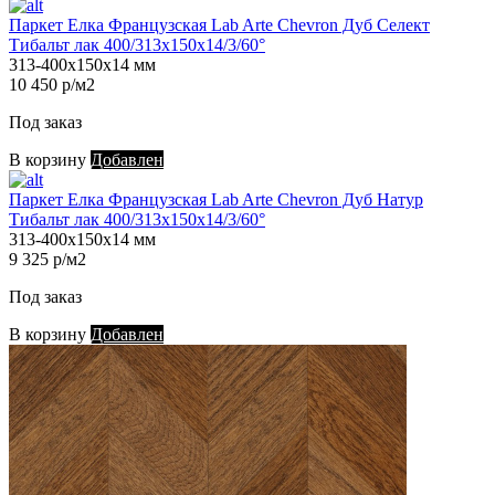
Паркет Елка Французская Lab Arte Chevron Дуб Селект
Тибальт лак 400/313х150х14/3/60°
313-400х150х14 мм
10 450 р/м2
Под заказ
В корзину
Добавлен
Паркет Елка Французская Lab Arte Chevron Дуб Натур
Тибальт лак 400/313х150х14/3/60°
313-400х150х14 мм
9 325 р/м2
Под заказ
В корзину
Добавлен