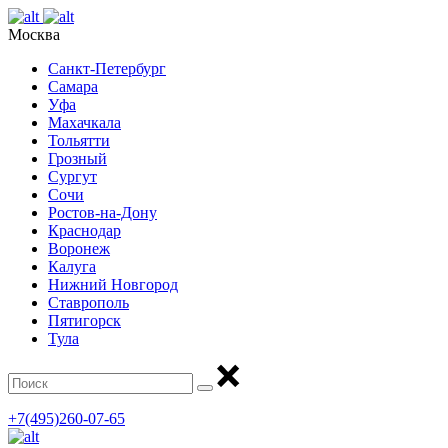
Москва
Санкт-Петербург
Самара
Уфа
Махачкала
Тольятти
Грозный
Сургут
Сочи
Ростов-на-Дону
Краснодар
Воронеж
Калуга
Нижний Новгород
Ставрополь
Пятигорск
Тула
+7(495)260-07-65