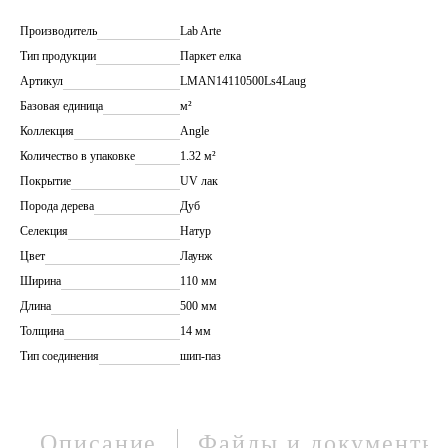
Производитель
Lab Arte
Тип продукции
Паркет елка
Артикул
LMAN14110500Ls4Laug
Базовая единица
м²
Коллекция
Angle
Количество в упаковке
1.32 м²
Покрытие
UV лак
Порода дерева
Дуб
Селекция
Натур
Цвет
Лаунж
Ширина
110 мм
Длина
500 мм
Толщина
14 мм
Тип соединения
шип-паз
Описание
Файлы и документы