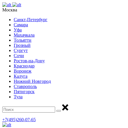
Москва
Санкт-Петербург
Самара
Уфа
Махачкала
Тольятти
Грозный
Сургут
Сочи
Ростов-на-Дону
Краснодар
Воронеж
Калуга
Нижний Новгород
Ставрополь
Пятигорск
Тула
+7(495)260-07-65