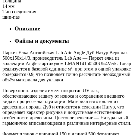
Толщина
14 мм
Тип соединения
шип-паз
Описание
Файлы и документы
Паркет Елка Английская Lab Arte Angle Дуб Натур Верк лак
500х150х14/3, производитель Lab Arte — Паркет елка из
коллекции Angle с артикулом LMAN14150500Uls4Verk. Товар
реализуется в базовой единице м², при этом в одной упаковке
содержится 0.9, что позволяет точно рассчитать необходимый
объём материала для укладки.
Поверхность изделия имеет покрытие UV лак,
обеспечивающее защиту от износа и сохранение внешнего
вида в процессе эксплуатации. Материал изготовлен из
древесины породы Дуб и относится к селекции Натур, что
определяет характер рисунка и допустимые естественные
особенности древесины. Цветовое решение — Натуральный,
гармонично вписывающееся в различные интерьерные стили.
Формат планок с шириной 150 и длиной 500 формирует