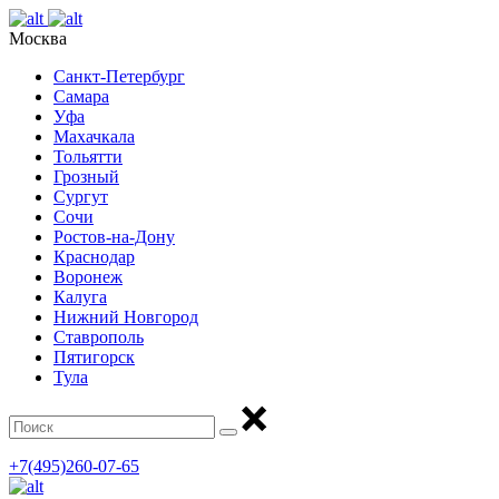
Москва
Санкт-Петербург
Самара
Уфа
Махачкала
Тольятти
Грозный
Сургут
Сочи
Ростов-на-Дону
Краснодар
Воронеж
Калуга
Нижний Новгород
Ставрополь
Пятигорск
Тула
+7(495)260-07-65