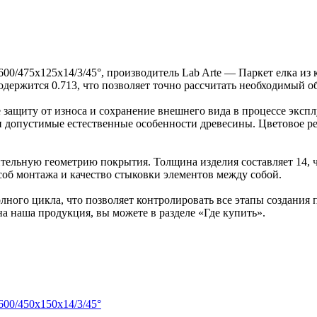
600/475х125х14/3/45°, производитель Lab Arte — Паркет елка и
содержится 0.713, что позволяет точно рассчитать необходимый о
защиту от износа и сохранение внешнего вида в процессе эксп
ка и допустимые естественные особенности древесины. Цветово
ельную геометрию покрытия. Толщина изделия составляет 14, ч
об монтажа и качество стыковки элементов между собой.
ного цикла, что позволяет контролировать все этапы создания
на наша продукция, вы можете в разделе «Где купить».
600/450х150х14/3/45°