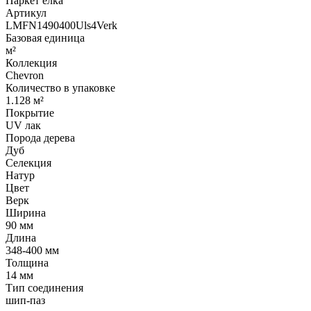
Паркет елка
Артикул
LMFN1490400Uls4Verk
Базовая единица
м²
Коллекция
Chevron
Количество в упаковке
1.128 м²
Покрытие
UV лак
Порода дерева
Дуб
Селекция
Натур
Цвет
Верк
Ширина
90 мм
Длина
348-400 мм
Толщина
14 мм
Тип соединения
шип-паз