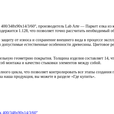
 400/348х90х14/3/60°, производитель Lab Arte — Паркет елка и
содержится 1.128, что позволяет точно рассчитать необходимый о
защиту от износа и сохранение внешнего вида в процессе эксп
ка и допустимые естественные особенности древесины. Цветово
льную геометрию покрытия. Толщина изделия составляет 14, чт
об монтажа и качество стыковки элементов между собой.
ного цикла, что позволяет контролировать все этапы создания
на наша продукция, вы можете в разделе «Где купить».
к 400/348х90х14/3/60°