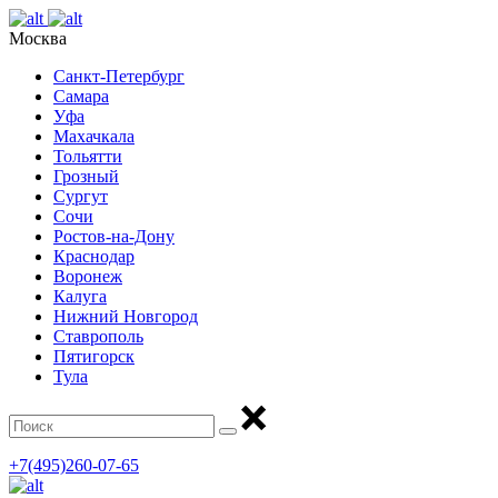
Москва
Санкт-Петербург
Самара
Уфа
Махачкала
Тольятти
Грозный
Сургут
Сочи
Ростов-на-Дону
Краснодар
Воронеж
Калуга
Нижний Новгород
Ставрополь
Пятигорск
Тула
+7(495)260-07-65