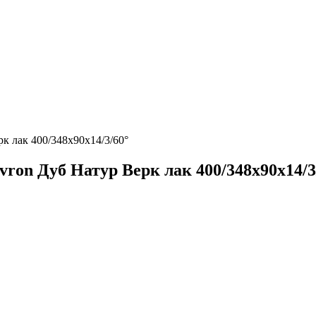
к лак 400/348х90х14/3/60°
ron Дуб Натур Верк лак 400/348х90х14/3