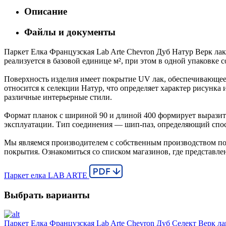
Описание
Файлы и документы
Паркет Елка Французская Lab Arte Chevron Дуб Натур Верк лак
реализуется в базовой единице м², при этом в одной упаковке 
Поверхность изделия имеет покрытие UV лак, обеспечивающее 
относится к селекции Натур, что определяет характер рисун
различные интерьерные стили.
Формат планок с шириной 90 и длиной 400 формирует выразите
эксплуатации. Тип соединения — шип-паз, определяющий спос
Мы являемся производителем с собственным производством пол
покрытия. Ознакомиться со списком магазинов, где представле
Паркет елка LAB ARTE
Выбрать варианты
Паркет Елка Французская Lab Arte Chevron Дуб Селект Верк ла