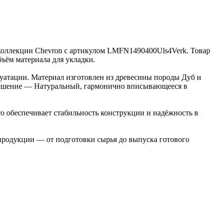
з коллекции Chevron с артикулом LMFN1490400Uls4Verk. Товар
бъём материала для укладки.
луатации. Материал изготовлен из древесины породы Дуб и
е решение — Натуральный, гармонично вписывающееся в
о обеспечивает стабильность конструкции и надёжность в
 продукции — от подготовки сырья до выпуска готового