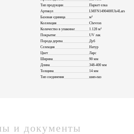
Тип продукции
Паркет елка
Артикул
LMFN1490400Uls4Lars
Базовая единица
м²
Коллекция
Chevron
Количество в упаковке
1.128 м²
Покрытие
UV лак
Порода дерева
Дуб
Селекция
Натур
Цвет
Ларс
Ширина
90 мм
Длина
348-400 мм
Толщина
14 мм
Тип соединения
шип-паз
лы и документы