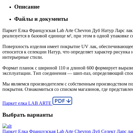
Описание
Файлы и документы
Паркет Елка Французская Lab Arte Chevron Дуб Натур Ларс лак
реализуется в базовой единице м², при этом в одной упаковке 
Поверхность изделия имеет покрытие UV лак, обеспечивающее 
относится к селекции Натур, что определяет характер рисун
интерьерные стили.
Формат планок с шириной 110 и длиной 600 формирует выразит
эксплуатации. Тип соединения — шип-паз, определяющий спос
Мы являемся производителем с собственным производством пол
покрытия. Ознакомиться со списком магазинов, где представле
Паркет елка LAB ARTE
Выбрать варианты
Паркет Елка Французская Lab Arte Chevron Дуб Селект Ларс ла