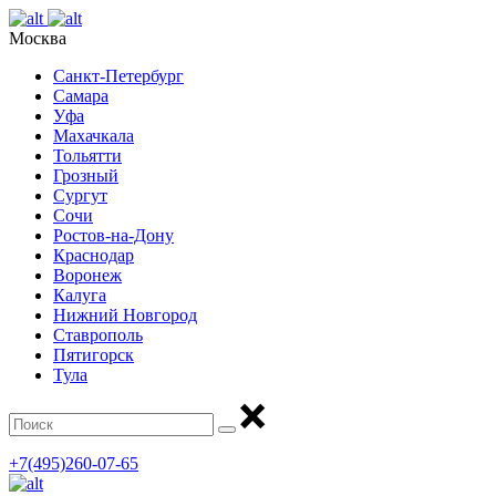
Москва
Санкт-Петербург
Самара
Уфа
Махачкала
Тольятти
Грозный
Сургут
Сочи
Ростов-на-Дону
Краснодар
Воронеж
Калуга
Нижний Новгород
Ставрополь
Пятигорск
Тула
+7(495)260-07-65