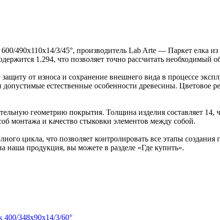
 600/490х110х14/3/45°, производитель Lab Arte — Паркет елка 
содержится 1.294, что позволяет точно рассчитать необходимый о
защиту от износа и сохранение внешнего вида в процессе эксп
ка и допустимые естественные особенности древесины. Цветово
ельную геометрию покрытия. Толщина изделия составляет 14, ч
об монтажа и качество стыковки элементов между собой.
ного цикла, что позволяет контролировать все этапы создания
на наша продукция, вы можете в разделе «Где купить».
к 400/348х90х14/3/60°