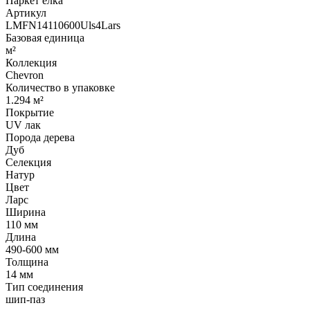
Паркет елка
Артикул
LMFN14110600Uls4Lars
Базовая единица
м²
Коллекция
Chevron
Количество в упаковке
1.294 м²
Покрытие
UV лак
Порода дерева
Дуб
Селекция
Натур
Цвет
Ларс
Ширина
110 мм
Длина
490-600 мм
Толщина
14 мм
Тип соединения
шип-паз