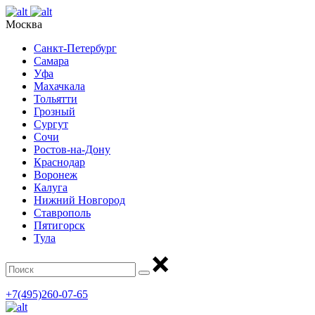
Москва
Санкт-Петербург
Самара
Уфа
Махачкала
Тольятти
Грозный
Сургут
Сочи
Ростов-на-Дону
Краснодар
Воронеж
Калуга
Нижний Новгород
Ставрополь
Пятигорск
Тула
+7(495)260-07-65