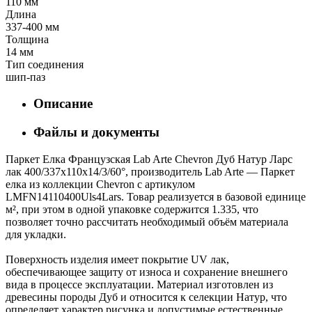
110 мм
Длина
337-400 мм
Толщина
14 мм
Тип соединения
шип-паз
Описание
Файлы и документы
Паркет Елка Французская Lab Arte Chevron Дуб Натур Ларс
лак 400/337х110х14/3/60°, производитель Lab Arte — Паркет
елка из коллекции Chevron с артикулом
LMFN14110400Uls4Lars. Товар реализуется в базовой единице
м², при этом в одной упаковке содержится 1.335, что
позволяет точно рассчитать необходимый объём материала
для укладки.
Поверхность изделия имеет покрытие UV лак,
обеспечивающее защиту от износа и сохранение внешнего
вида в процессе эксплуатации. Материал изготовлен из
древесины породы Дуб и относится к селекции Натур, что
определяет характер рисунка и допустимые естественные