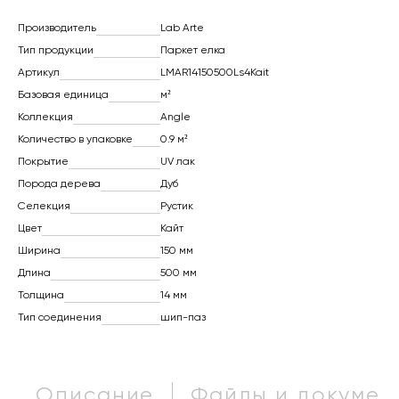
Производитель
Lab Arte
Тип продукции
Паркет елка
Артикул
LMAR14150500Ls4Kait
Базовая единица
м²
Коллекция
Angle
Количество в упаковке
0.9 м²
Покрытие
UV лак
Порода дерева
Дуб
Селекция
Рустик
Цвет
Кайт
Ширина
150 мм
Длина
500 мм
Толщина
14 мм
Тип соединения
шип-паз
Описание
Файлы и докумен