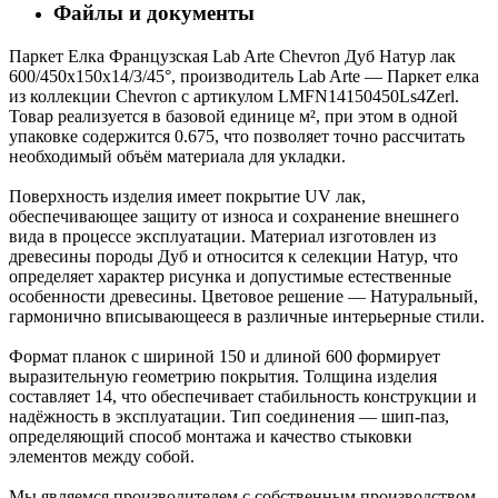
Файлы и документы
Паркет Елка Французская Lab Arte Chevron Дуб Натур лак
600/450х150х14/3/45°, производитель Lab Arte — Паркет елка
из коллекции Chevron с артикулом LMFN14150450Ls4Zerl.
Товар реализуется в базовой единице м², при этом в одной
упаковке содержится 0.675, что позволяет точно рассчитать
необходимый объём материала для укладки.
Поверхность изделия имеет покрытие UV лак,
обеспечивающее защиту от износа и сохранение внешнего
вида в процессе эксплуатации. Материал изготовлен из
древесины породы Дуб и относится к селекции Натур, что
определяет характер рисунка и допустимые естественные
особенности древесины. Цветовое решение — Натуральный,
гармонично вписывающееся в различные интерьерные стили.
Формат планок с шириной 150 и длиной 600 формирует
выразительную геометрию покрытия. Толщина изделия
составляет 14, что обеспечивает стабильность конструкции и
надёжность в эксплуатации. Тип соединения — шип-паз,
определяющий способ монтажа и качество стыковки
элементов между собой.
Мы являемся производителем с собственным производством