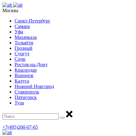
Москва
Санкт-Петербург
Самара
Уфа
Махачкала
Тольятти
Грозный
Сургут
Сочи
Ростов-на-Дону
Краснодар
Воронеж
Калуга
Нижний Новгород
Ставрополь
Пятигорск
Тула
+7(495)260-07-65