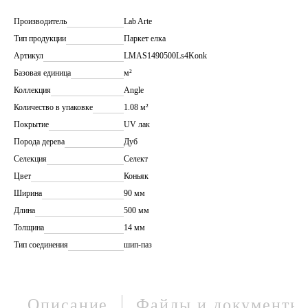
Производитель
Lab Arte
Тип продукции
Паркет елка
Артикул
LMAS1490500Ls4Konk
Базовая единица
м²
Коллекция
Angle
Количество в упаковке
1.08 м²
Покрытие
UV лак
Порода дерева
Дуб
Селекция
Селект
Цвет
Коньяк
Ширина
90 мм
Длина
500 мм
Толщина
14 мм
Тип соединения
шип-паз
Описание
Файлы и документы