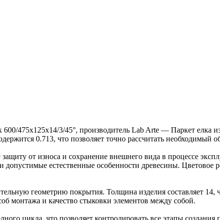
к 600/475х125х14/3/45°, производитель Lab Arte — Паркет елка
содержится 0.713, что позволяет точно рассчитать необходимый о
защиту от износа и сохранение внешнего вида в процессе эксп
ка и допустимые естественные особенности древесины. Цветово
ельную геометрию покрытия. Толщина изделия составляет 14, ч
об монтажа и качество стыковки элементов между собой.
ного цикла, что позволяет контролировать все этапы создания