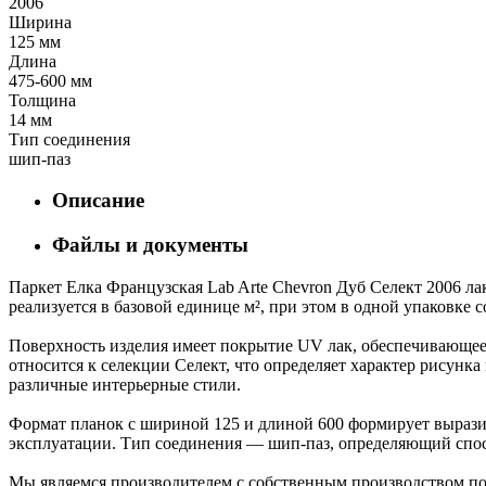
2006
Ширина
125 мм
Длина
475-600 мм
Толщина
14 мм
Тип соединения
шип-паз
Описание
Файлы и документы
Паркет Елка Французская Lab Arte Chevron Дуб Селект 2006 ла
реализуется в базовой единице м², при этом в одной упаковке 
Поверхность изделия имеет покрытие UV лак, обеспечивающее 
относится к селекции Селект, что определяет характер рисун
различные интерьерные стили.
Формат планок с шириной 125 и длиной 600 формирует выразит
эксплуатации. Тип соединения — шип-паз, определяющий спос
Мы являемся производителем с собственным производством пол