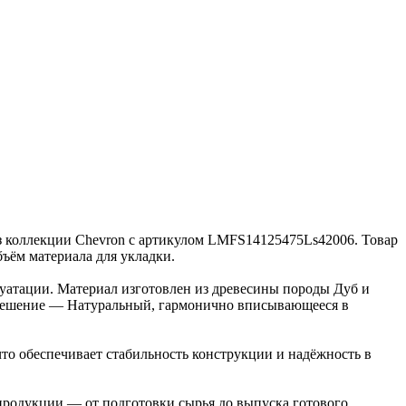
 из коллекции Chevron с артикулом LMFS14125475Ls42006. Товар
бъём материала для укладки.
луатации. Материал изготовлен из древесины породы Дуб и
е решение — Натуральный, гармонично вписывающееся в
то обеспечивает стабильность конструкции и надёжность в
 продукции — от подготовки сырья до выпуска готового