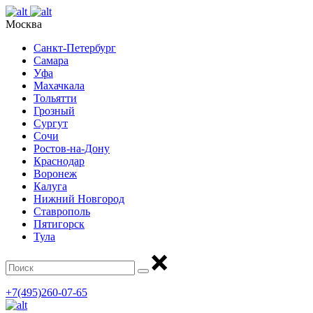
Москва
Санкт-Петербург
Самара
Уфа
Махачкала
Тольятти
Грозный
Сургут
Сочи
Ростов-на-Дону
Краснодар
Воронеж
Калуга
Нижний Новгород
Ставрополь
Пятигорск
Тула
+7(495)260-07-65