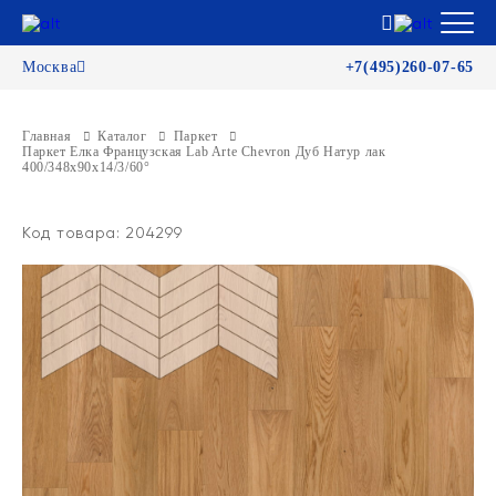
Москва
+7(495)260-07-65
Главная
Каталог
Паркет
Паркет Елка Французская Lab Arte Chevron Дуб Натур лак
400/348х90х14/3/60°
Код товара: 204299