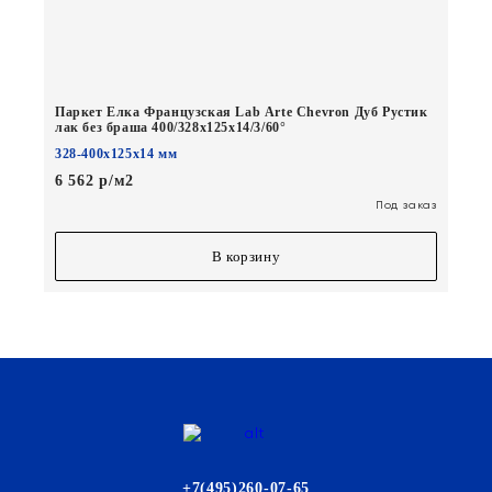
Паркет Елка Французская Lab Arte Chevron Дуб Рустик
лак без браша 400/328х125х14/3/60°
328-400х125х14 мм
6 562 р/м2
Под заказ
В корзину
+7(495)260-07-65