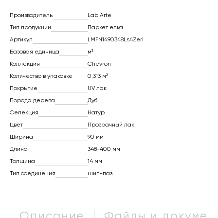
Производитель
Lab Arte
Тип продукции
Паркет елка
Артикул
LMFN1490348Ls4Zerl
Базовая единица
м²
Коллекция
Chevron
Количество в упаковке
0.313 м²
Покрытие
UV лак
Порода дерева
Дуб
Селекция
Натур
Цвет
Прозрачный лак
Ширина
90 мм
Длина
348-400 мм
Толщина
14 мм
Тип соединения
шип-паз
Описание
Файлы и докумен