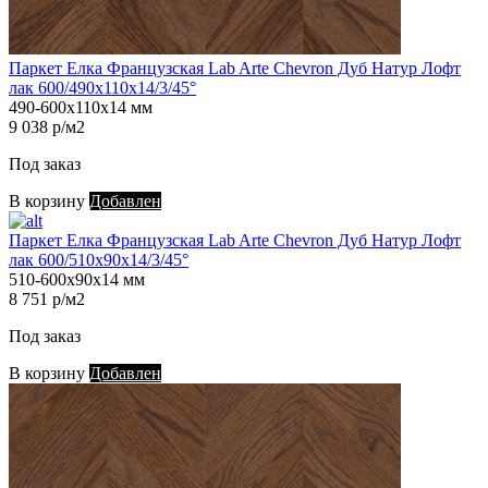
Паркет Елка Французская Lab Arte Chevron Дуб Натур Лофт
лак 600/490х110х14/3/45°
490-600х110х14 мм
9 038 р/м2
Под заказ
В корзину
Добавлен
Паркет Елка Французская Lab Arte Chevron Дуб Натур Лофт
лак 600/510х90х14/3/45°
510-600х90х14 мм
8 751 р/м2
Под заказ
В корзину
Добавлен