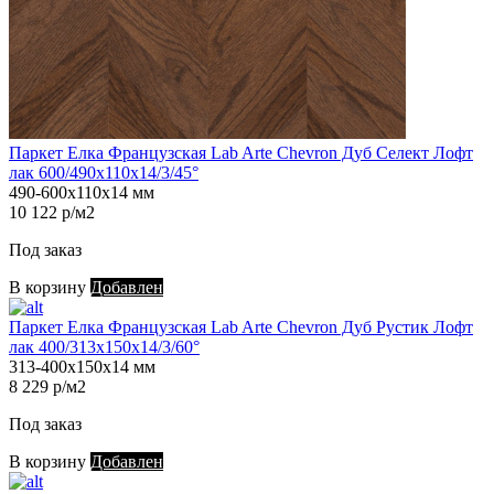
Паркет Елка Французская Lab Arte Chevron Дуб Селект Лофт
лак 600/490х110х14/3/45°
490-600х110х14 мм
10 122 р/м2
Под заказ
В корзину
Добавлен
Паркет Елка Французская Lab Arte Chevron Дуб Рустик Лофт
лак 400/313х150х14/3/60°
313-400х150х14 мм
8 229 р/м2
Под заказ
В корзину
Добавлен