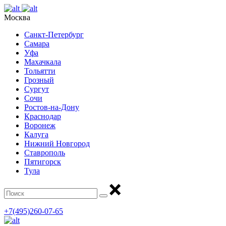
Москва
Санкт-Петербург
Самара
Уфа
Махачкала
Тольятти
Грозный
Сургут
Сочи
Ростов-на-Дону
Краснодар
Воронеж
Калуга
Нижний Новгород
Ставрополь
Пятигорск
Тула
+7(495)260-07-65