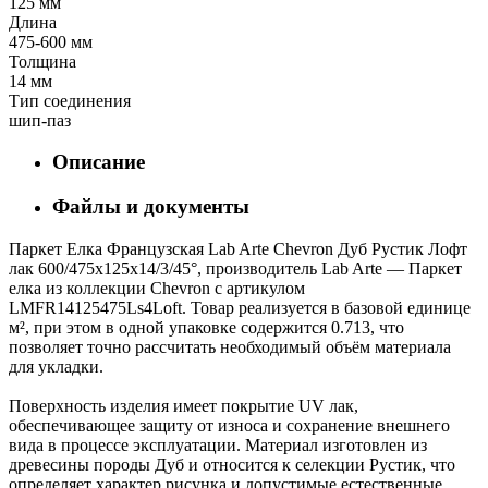
125 мм
Длина
475-600 мм
Толщина
14 мм
Тип соединения
шип-паз
Описание
Файлы и документы
Паркет Елка Французская Lab Arte Chevron Дуб Рустик Лофт
лак 600/475х125х14/3/45°, производитель Lab Arte — Паркет
елка из коллекции Chevron с артикулом
LMFR14125475Ls4Loft. Товар реализуется в базовой единице
м², при этом в одной упаковке содержится 0.713, что
позволяет точно рассчитать необходимый объём материала
для укладки.
Поверхность изделия имеет покрытие UV лак,
обеспечивающее защиту от износа и сохранение внешнего
вида в процессе эксплуатации. Материал изготовлен из
древесины породы Дуб и относится к селекции Рустик, что
определяет характер рисунка и допустимые естественные