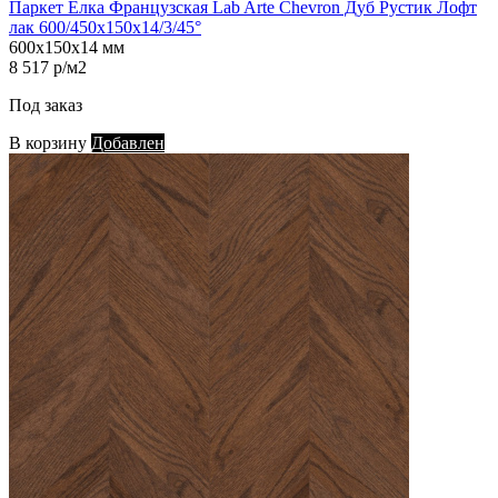
Паркет Елка Французская Lab Arte Chevron Дуб Рустик Лофт
лак 600/450х150х14/3/45°
600х150х14 мм
8 517 р/м2
Под заказ
В корзину
Добавлен