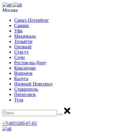
Москва
Санкт-Петербург
Самара
Уфа
Махачкала
Тольятти
Грозный
Сургут
Сочи
Ростов-на-Дону
Краснодар
Воронеж
Калуга
Нижний Новгород
Ставрополь
Пятигорск
Тула
+7(495)260-07-65