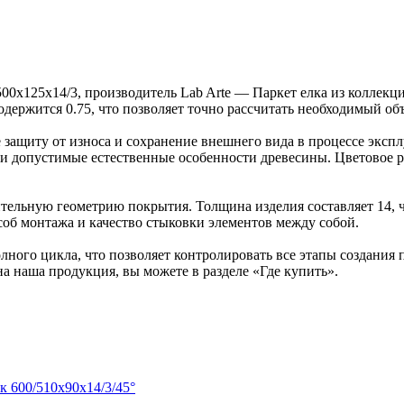
 500х125х14/3, производитель Lab Arte — Паркет елка из коллек
содержится 0.75, что позволяет точно рассчитать необходимый об
защиту от износа и сохранение внешнего вида в процессе эксп
ка и допустимые естественные особенности древесины. Цветово
ельную геометрию покрытия. Толщина изделия составляет 14, ч
об монтажа и качество стыковки элементов между собой.
ного цикла, что позволяет контролировать все этапы создания
на наша продукция, вы можете в разделе «Где купить».
к 600/510х90х14/3/45°