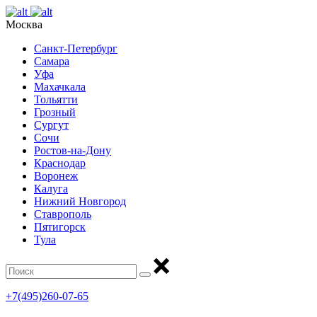
Москва
Санкт-Петербург
Самара
Уфа
Махачкала
Тольятти
Грозный
Сургут
Сочи
Ростов-на-Дону
Краснодар
Воронеж
Калуга
Нижний Новгород
Ставрополь
Пятигорск
Тула
+7(495)260-07-65