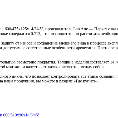
ак 600/475х125х14/3/45°, производитель Lab Arte — Паркет елк
ковке содержится 0.713, что позволяет точно рассчитать необход
защиту от износа и сохранение внешнего вида в процессе эксп
ка и допустимые естественные особенности древесины. Цветово
ельную геометрию покрытия. Толщина изделия составляет 14, ч
об монтажа и качество стыковки элементов между собой.
ного цикла, что позволяет контролировать все этапы создания
на наша продукция, вы можете в разделе «Где купить».
к 600/510х90х14/3/45°