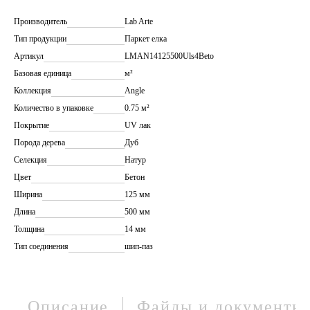
Производитель
Lab Arte
Тип продукции
Паркет елка
Артикул
LMAN14125500Uls4Beto
Базовая единица
м²
Коллекция
Angle
Количество в упаковке
0.75 м²
Покрытие
UV лак
Порода дерева
Дуб
Селекция
Натур
Цвет
Бетон
Ширина
125 мм
Длина
500 мм
Толщина
14 мм
Тип соединения
шип-паз
Описание
Файлы и документы