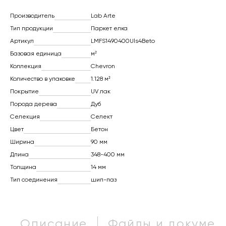
Производитель
Lab Arte
Тип продукции
Паркет елка
Артикул
LMFS1490400Uls4Beto
Базовая единица
м²
Коллекция
Chevron
Количество в упаковке
1.128 м²
Покрытие
UV лак
Порода дерева
Дуб
Селекция
Селект
Цвет
Бетон
Ширина
90 мм
Длина
348-400 мм
Толщина
14 мм
Тип соединения
шип-паз
Описание
Файлы и докумен