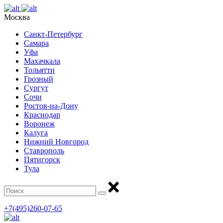
Москва
Санкт-Петербург
Самара
Уфа
Махачкала
Тольятти
Грозный
Сургут
Сочи
Ростов-на-Дону
Краснодар
Воронеж
Калуга
Нижний Новгород
Ставрополь
Пятигорск
Тула
+7(495)260-07-65