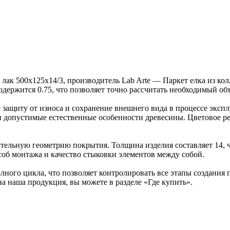
й лак 500х125х14/3, производитель Lab Arte — Паркет елка из 
содержится 0.75, что позволяет точно рассчитать необходимый об
защиту от износа и сохранение внешнего вида в процессе эксп
ка и допустимые естественные особенности древесины. Цветовое
ельную геометрию покрытия. Толщина изделия составляет 14, ч
об монтажа и качество стыковки элементов между собой.
ного цикла, что позволяет контролировать все этапы создания
на наша продукция, вы можете в разделе «Где купить».