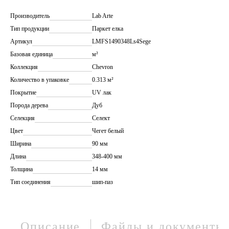
Производитель
Lab Arte
Тип продукции
Паркет елка
Артикул
LMFS1490348Ls4Sege
Базовая единица
м²
Коллекция
Chevron
Количество в упаковке
0.313 м²
Покрытие
UV лак
Порода дерева
Дуб
Селекция
Селект
Цвет
Чегет белый
Ширина
90 мм
Длина
348-400 мм
Толщина
14 мм
Тип соединения
шип-паз
Описание
Файлы и документы