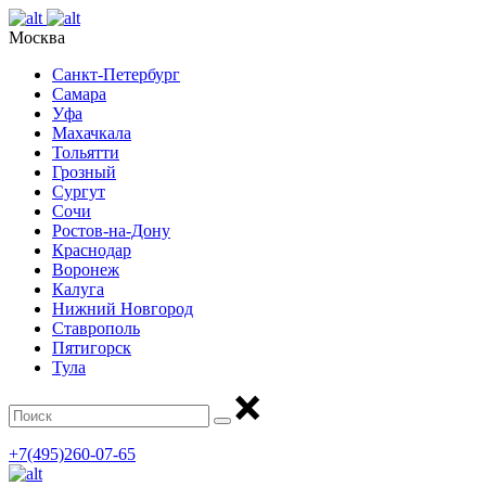
Москва
Санкт-Петербург
Самара
Уфа
Махачкала
Тольятти
Грозный
Сургут
Сочи
Ростов-на-Дону
Краснодар
Воронеж
Калуга
Нижний Новгород
Ставрополь
Пятигорск
Тула
+7(495)260-07-65