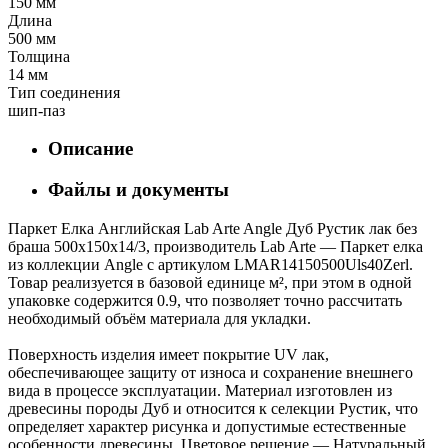
150 мм
Длина
500 мм
Толщина
14 мм
Тип соединения
шип-паз
Описание
Файлы и документы
Паркет Елка Английская Lab Arte Angle Дуб Рустик лак без
браша 500х150х14/3, производитель Lab Arte — Паркет елка
из коллекции Angle с артикулом LMAR14150500Uls40Zerl.
Товар реализуется в базовой единице м², при этом в одной
упаковке содержится 0.9, что позволяет точно рассчитать
необходимый объём материала для укладки.
Поверхность изделия имеет покрытие UV лак,
обеспечивающее защиту от износа и сохранение внешнего
вида в процессе эксплуатации. Материал изготовлен из
древесины породы Дуб и относится к селекции Рустик, что
определяет характер рисунка и допустимые естественные
особенности древесины. Цветовое решение — Натуральный,