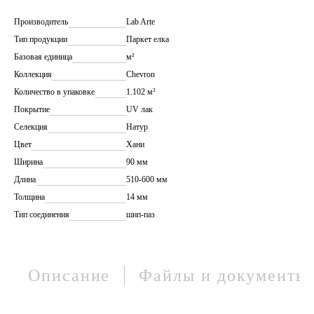
Производитель
Lab Arte
Тип продукции
Паркет елка
Базовая единица
м²
Коллекция
Chevron
Количество в упаковке
1.102 м²
Покрытие
UV лак
Селекция
Натур
Цвет
Хани
Ширина
90 мм
Длина
510-600 мм
Толщина
14 мм
Тип соединения
шип-паз
Описание
Файлы и документы