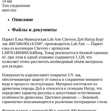
14 мм
Тип соединения
шип-паз
Описание
Файлы и документы
Паркет Елка Французская Lab Arte Chevron Дуб Натур Бург
лак 400/348х90х14/3/60°, производитель Lab Arte — Паркет
елка из коллекции Chevron с артикулом
LMFN1490400Uls4Burg. Товар реализуется в базовой единице
м², при этом в одной упаковке содержится 1.128, что
позволяет точно рассчитать необходимый объём материала
для укладки.
Поверхность изделия имеет покрытие UV лак,
обеспечивающее защиту от износа и сохранение внешнего
вида в процессе эксплуатации. Материал изготовлен из
древесины породы Дуб и относится к селекции Натур, что
определяет характер рисунка и допустимые естественные
особенности древесины. Цветовое решение — Бежевый,
гармонично вписывающееся в различные интерьерные стили.
Формат планок с шириной 90 и длиной 400 формирует