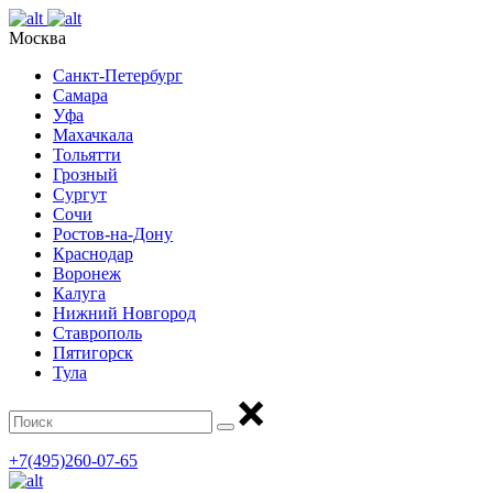
Москва
Санкт-Петербург
Самара
Уфа
Махачкала
Тольятти
Грозный
Сургут
Сочи
Ростов-на-Дону
Краснодар
Воронеж
Калуга
Нижний Новгород
Ставрополь
Пятигорск
Тула
+7(495)260-07-65