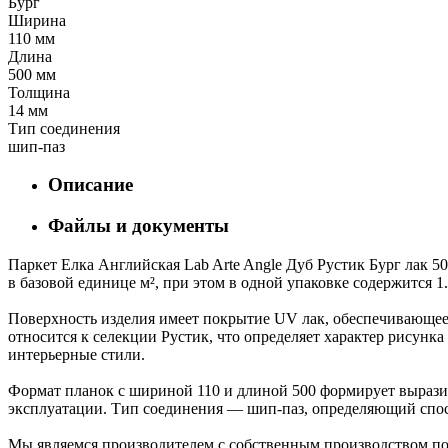
Бург
Ширина
110 мм
Длина
500 мм
Толщина
14 мм
Тип соединения
шип-паз
Описание
Файлы и документы
Паркет Елка Английская Lab Arte Angle Дуб Рустик Бург лак 5
в базовой единице м², при этом в одной упаковке содержится 1
Поверхность изделия имеет покрытие UV лак, обеспечивающее 
относится к селекции Рустик, что определяет характер рисун
интерьерные стили.
Формат планок с шириной 110 и длиной 500 формирует выразит
эксплуатации. Тип соединения — шип-паз, определяющий спос
Мы являемся производителем с собственным производством пол