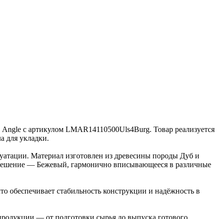
ии Angle с артикулом LMAR14110500Uls4Burg. Товар реализуется
а для укладки.
луатации. Материал изготовлен из древесины породы Дуб и
е решение — Бежевый, гармонично вписывающееся в различные
то обеспечивает стабильность конструкции и надёжность в
 продукции — от подготовки сырья до выпуска готового