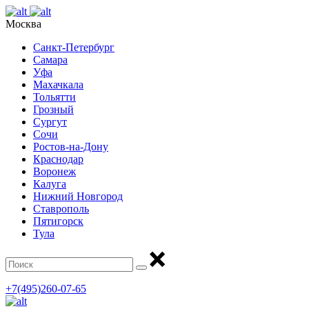
Москва
Санкт-Петербург
Самара
Уфа
Махачкала
Тольятти
Грозный
Сургут
Сочи
Ростов-на-Дону
Краснодар
Воронеж
Калуга
Нижний Новгород
Ставрополь
Пятигорск
Тула
+7(495)260-07-65