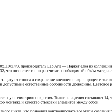
00х110х14/3, производитель Lab Arte — Паркет елка из коллекц
.32, что позволяет точно рассчитать необходимый объём материал
защиту от износа и сохранение внешнего вида в процессе эксп
ка и допустимые естественные особенности древесины. Цветово
ельную геометрию покрытия. Толщина изделия составляет 14, ч
об монтажа и качество стыковки элементов между собой.
ного цикла, что позволяет контролировать все этапы создания