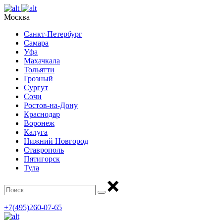
Москва
Санкт-Петербург
Самара
Уфа
Махачкала
Тольятти
Грозный
Сургут
Сочи
Ростов-на-Дону
Краснодар
Воронеж
Калуга
Нижний Новгород
Ставрополь
Пятигорск
Тула
+7(495)260-07-65