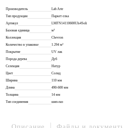
Производитель
Lab Arte
Тип продукции
Паркет елка
Артикул
LMFN14110600Uls4Soli
Базовая единица
м²
Коллекция
Chevron
Количество в упаковке
1.294 м²
Покрытие
UV лак
Порода дерева
Дуб
Селекция
Натур
Цвет
Солид
Ширина
110 мм
Длина
490-600 мм
Толщина
14 мм
Тип соединения
шип-паз
Описание
Файлы и документы