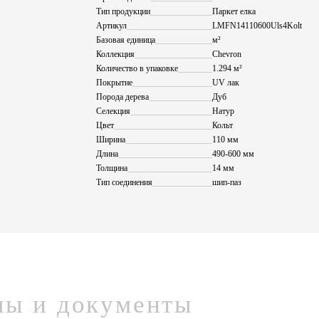
Тип продукции
Паркет елка
Артикул
LMFN14110600Uls4Kolt
Базовая единица
м²
Коллекция
Chevron
Количество в упаковке
1.294 м²
Покрытие
UV лак
Порода дерева
Дуб
Селекция
Натур
Цвет
Кольт
Ширина
110 мм
Длина
490-600 мм
Толщина
14 мм
Тип соединения
шип-паз
лы и документы