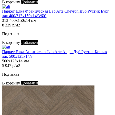
В корзину
Добавлен
Паркет Елка Французская Lab Arte Chevron Дуб Рустик Бург
лак 400/313х150х14/3/60°
313-400х150х14 мм
8 229 р/м2
Под заказ
В корзину
Добавлен
Паркет Елка Английская Lab Arte Angle Дуб Рустик Коньяк
лак 500х125х14/3
500х125х14 мм
5 947 р/м2
Под заказ
В корзину
Добавлен