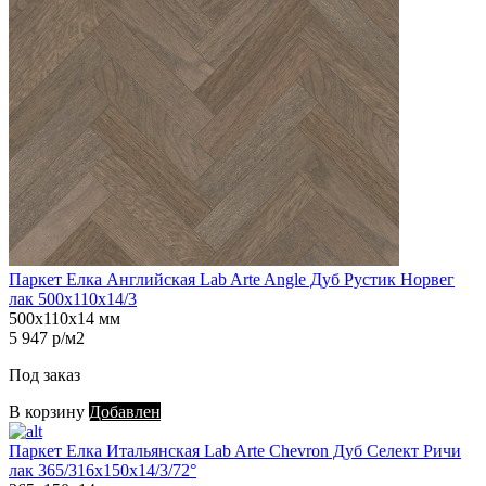
Паркет Елка Английская Lab Arte Angle Дуб Рустик Норвег
лак 500х110х14/3
500х110х14 мм
5 947 р/м2
Под заказ
В корзину
Добавлен
Паркет Елка Итальянская Lab Arte Chevron Дуб Селект Ричи
лак 365/316х150х14/3/72°