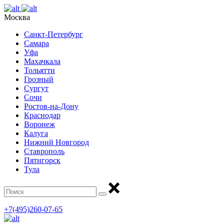
Москва
Санкт-Петербург
Самара
Уфа
Махачкала
Тольятти
Грозный
Сургут
Сочи
Ростов-на-Дону
Краснодар
Воронеж
Калуга
Нижний Новгород
Ставрополь
Пятигорск
Тула
+7(495)260-07-65