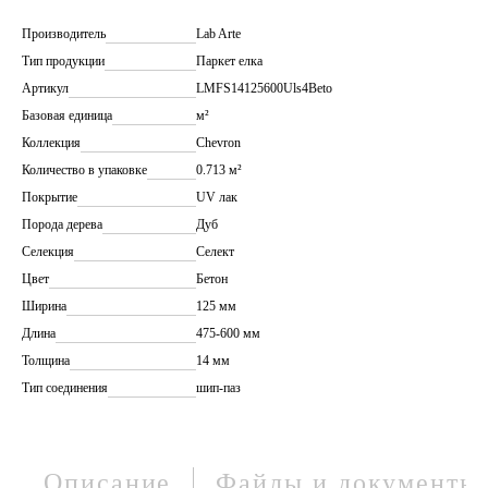
Производитель
Lab Arte
Тип продукции
Паркет елка
Артикул
LMFS14125600Uls4Beto
Базовая единица
м²
Коллекция
Chevron
Количество в упаковке
0.713 м²
Покрытие
UV лак
Порода дерева
Дуб
Селекция
Селект
Цвет
Бетон
Ширина
125 мм
Длина
475-600 мм
Толщина
14 мм
Тип соединения
шип-паз
Описание
Файлы и документы