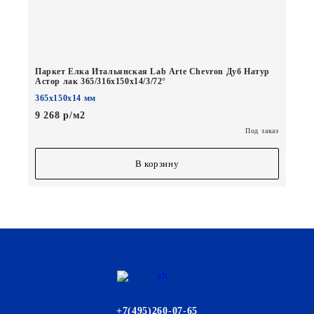
Паркет Елка Итальянская Lab Arte Chevron Дуб Натур
Астор лак 365/316х150х14/3/72°
365х150х14 мм
9 268 р/м2
Под заказ
В корзину
+7(495)260-07-65