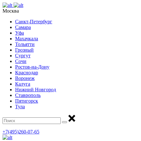
Москва
Санкт-Петербург
Самара
Уфа
Махачкала
Тольятти
Грозный
Сургут
Сочи
Ростов-на-Дону
Краснодар
Воронеж
Калуга
Нижний Новгород
Ставрополь
Пятигорск
Тула
+7(495)260-07-65