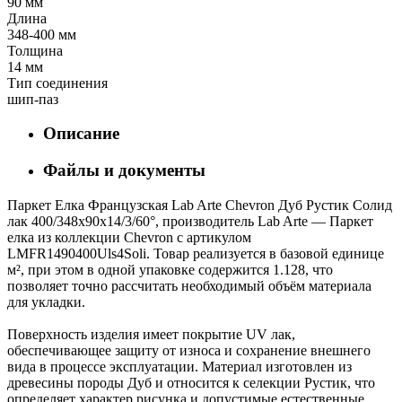
90 мм
Длина
348-400 мм
Толщина
14 мм
Тип соединения
шип-паз
Описание
Файлы и документы
Паркет Елка Французская Lab Arte Chevron Дуб Рустик Солид
лак 400/348х90х14/3/60°, производитель Lab Arte — Паркет
елка из коллекции Chevron с артикулом
LMFR1490400Uls4Soli. Товар реализуется в базовой единице
м², при этом в одной упаковке содержится 1.128, что
позволяет точно рассчитать необходимый объём материала
для укладки.
Поверхность изделия имеет покрытие UV лак,
обеспечивающее защиту от износа и сохранение внешнего
вида в процессе эксплуатации. Материал изготовлен из
древесины породы Дуб и относится к селекции Рустик, что
определяет характер рисунка и допустимые естественные