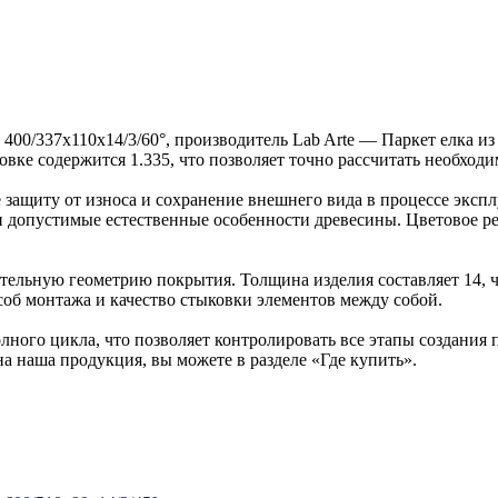
 400/337х110х14/3/60°, производитель Lab Arte — Паркет елка 
ковке содержится 1.335, что позволяет точно рассчитать необход
защиту от износа и сохранение внешнего вида в процессе эксп
ка и допустимые естественные особенности древесины. Цветовое
ельную геометрию покрытия. Толщина изделия составляет 14, ч
об монтажа и качество стыковки элементов между собой.
ного цикла, что позволяет контролировать все этапы создания
на наша продукция, вы можете в разделе «Где купить».