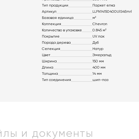
Тип продукции
Паркет елка
Артикул
LLFN14150400UlS4Emrl
Базовая единица
м²
Коллекция
Chevron
Количество в упаковке
0.845 м²
Покрытие
UV лак
Порода дерева
Дуб
Селекция
Натур
Цвет
Эмеральд
Ширина
150 мм
Длина
400 мм
Толщина
14 мм
Тип соединения
шип-паз
лы и документы