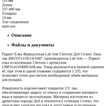
110 мм
Длина
337-400 мм
Толщина
14 мм
Тип соединения
шип-паз
Описание
Файлы и документы
Паркет Елка Французская Lab Arte Chevron Дуб Селект Лана
лак 400/337х110х14/3/60°, производитель Lab Arte — Паркет
елка из коллекции Chevron с артикулом
LMFS14110400Uls4Lana. Товар реализуется в базовой единице
м², при этом в одной упаковке содержится 1.335, что
позволяет точно рассчитать необходимый объём материала
для укладки.
Поверхность изделия имеет покрытие UV лак,
обеспечивающее защиту от износа и сохранение внешнего
вида в процессе эксплуатации. Материал изготовлен из
древесины породы Дуб и относится к селекции Селект, что
определяет характер рисунка и допустимые естественные