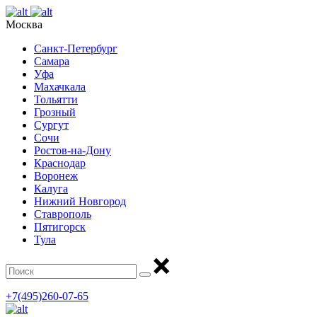
Москва
Санкт-Петербург
Самара
Уфа
Махачкала
Тольятти
Грозный
Сургут
Сочи
Ростов-на-Дону
Краснодар
Воронеж
Калуга
Нижний Новгород
Ставрополь
Пятигорск
Тула
+7(495)260-07-65