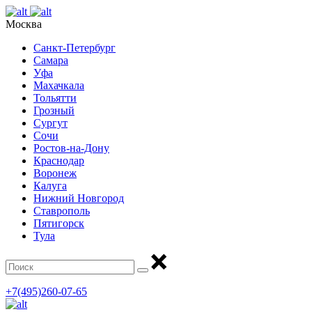
Москва
Санкт-Петербург
Самара
Уфа
Махачкала
Тольятти
Грозный
Сургут
Сочи
Ростов-на-Дону
Краснодар
Воронеж
Калуга
Нижний Новгород
Ставрополь
Пятигорск
Тула
+7(495)260-07-65