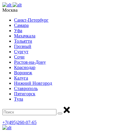
Москва
Санкт-Петербург
Самара
Уфа
Махачкала
Тольятти
Грозный
Сургут
Сочи
Ростов-на-Дону
Краснодар
Воронеж
Калуга
Нижний Новгород
Ставрополь
Пятигорск
Тула
+7(495)260-07-65