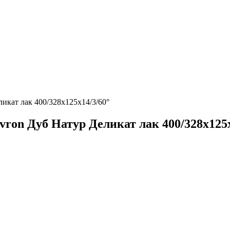
икат лак 400/328х125х14/3/60°
ron Дуб Натур Деликат лак 400/328х125х