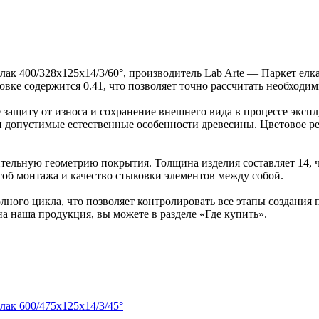
лак 400/328х125х14/3/60°, производитель Lab Arte — Паркет ел
ковке содержится 0.41, что позволяет точно рассчитать необходи
защиту от износа и сохранение внешнего вида в процессе эксп
ка и допустимые естественные особенности древесины. Цветово
ельную геометрию покрытия. Толщина изделия составляет 14, ч
об монтажа и качество стыковки элементов между собой.
ного цикла, что позволяет контролировать все этапы создания
на наша продукция, вы можете в разделе «Где купить».
лак 600/475х125х14/3/45°