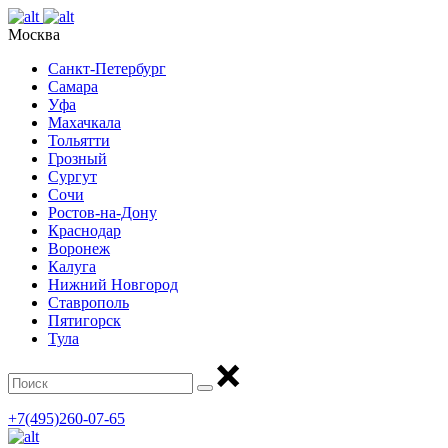
Москва
Санкт-Петербург
Самара
Уфа
Махачкала
Тольятти
Грозный
Сургут
Сочи
Ростов-на-Дону
Краснодар
Воронеж
Калуга
Нижний Новгород
Ставрополь
Пятигорск
Тула
+7(495)260-07-65