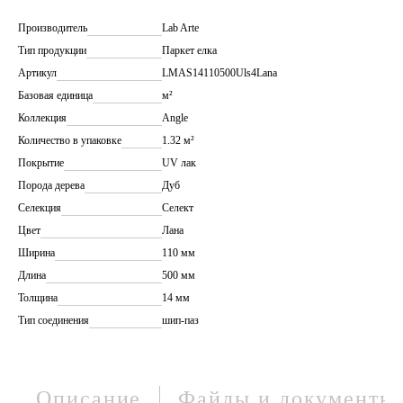
Производитель
Lab Arte
Тип продукции
Паркет елка
Артикул
LMAS14110500Uls4Lana
Базовая единица
м²
Коллекция
Angle
Количество в упаковке
1.32 м²
Покрытие
UV лак
Порода дерева
Дуб
Селекция
Селект
Цвет
Лана
Ширина
110 мм
Длина
500 мм
Толщина
14 мм
Тип соединения
шип-паз
Описание
Файлы и документы