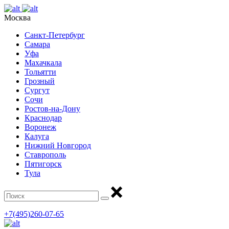
Москва
Санкт-Петербург
Самара
Уфа
Махачкала
Тольятти
Грозный
Сургут
Сочи
Ростов-на-Дону
Краснодар
Воронеж
Калуга
Нижний Новгород
Ставрополь
Пятигорск
Тула
+7(495)260-07-65