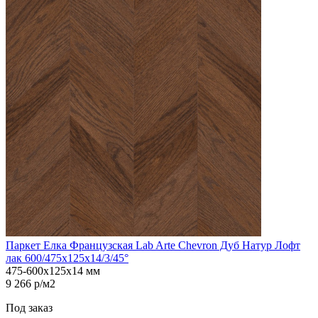
Паркет Елка Французская Lab Arte Chevron Дуб Натур Лофт
лак 600/475х125х14/3/45°
475-600х125х14 мм
9 266 р/м2
Под заказ