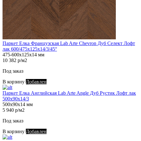
Паркет Елка Французская Lab Arte Chevron Дуб Селект Лофт
лак 600/475х125х14/3/45°
475-600х125х14 мм
10 382 р/м2
Под заказ
В корзину
Добавлен
Паркет Елка Английская Lab Arte Angle Дуб Рустик Лофт лак
500х90х14/3
500х90х14 мм
5 940 р/м2
Под заказ
В корзину
Добавлен