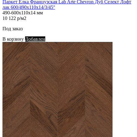
Паркет Елка Французская Lab Arte Chevron Дуб Селект Лофт
лак 600/490х110х14/3/45°
490-600х110х14 мм
10 122 р/м2
Под заказ
В корзину
Добавлен