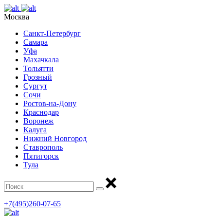
Москва
Санкт-Петербург
Самара
Уфа
Махачкала
Тольятти
Грозный
Сургут
Сочи
Ростов-на-Дону
Краснодар
Воронеж
Калуга
Нижний Новгород
Ставрополь
Пятигорск
Тула
+7(495)260-07-65