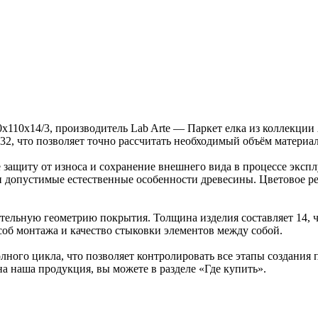
0х110х14/3, производитель Lab Arte — Паркет елка из коллекци
.32, что позволяет точно рассчитать необходимый объём материал
защиту от износа и сохранение внешнего вида в процессе эксп
ка и допустимые естественные особенности древесины. Цветово
ельную геометрию покрытия. Толщина изделия составляет 14, ч
об монтажа и качество стыковки элементов между собой.
ного цикла, что позволяет контролировать все этапы создания
на наша продукция, вы можете в разделе «Где купить».